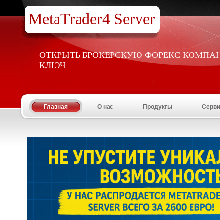
MetaTrader4 Server
ОТКРЫТЬ БРОКЕРСКУЮ ФОРЕКС КОМПА
КЛЮЧ
Главная
О нас
Продукты
Серви